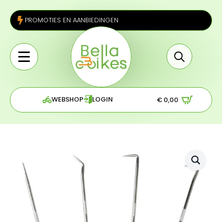
PROMOTIES EN AANBIEDINGEN
Search
for:
WEBSHOP
LOGIN
€
0,00