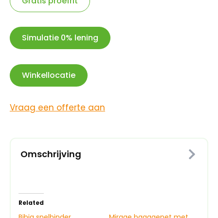
Gratis proefrit
delig
aantal
Simulatie 0% lening
Winkellocatie
Vraag een offerte aan
Omschrijving
Related
Bibia snelbinder
Mirage bagagenet met