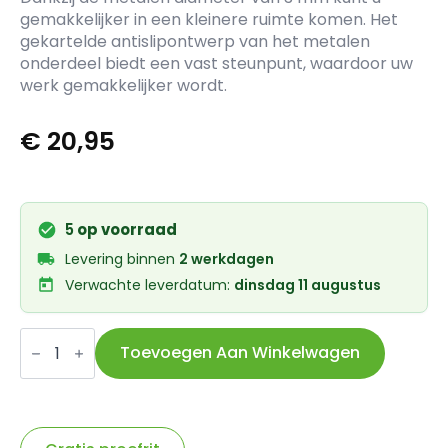
gemakkelijker in een kleinere ruimte komen. Het
gekartelde antislipontwerp van het metalen
onderdeel biedt een vast steunpunt, waardoor uw
werk gemakkelijker wordt.
€
20,95
5
op voorraad
Levering binnen
2 werkdagen
Verwachte leverdatum:
dinsdag 11 augustus
IceToolz
haak
Toevoegen Aan Winkelwagen
set,
recht,
45gr,
90gr,
gebogen,
4-