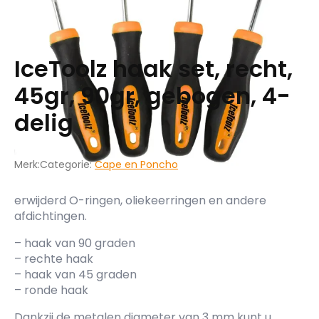
IceToolz haak set, recht,
45gr, 90gr, gebogen, 4-
delig
Merk:
Categorie:
Cape en Poncho
erwijderd O-ringen, oliekeerringen en andere
afdichtingen.
– haak van 90 graden
– rechte haak
– haak van 45 graden
– ronde haak
Dankzij de metalen diameter van 3 mm kunt u