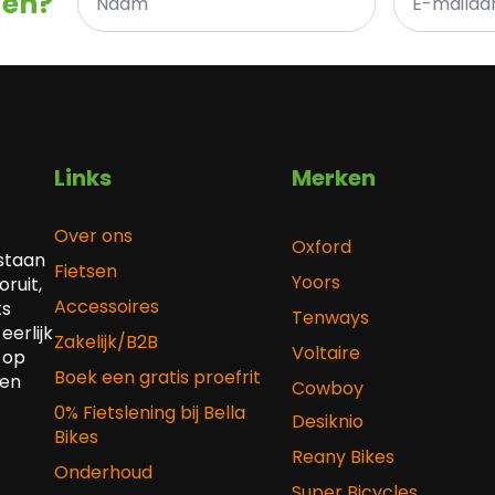
gen?
*
mailadres
*
Links
Merken
Over ons
Oxford
 staan
Fietsen
Yoors
ruit,
Accessoires
ts
Tenways
eerlijk
Zakelijk/B2B
Voltaire
 op
Boek een gratis proefrit
 en
Cowboy
0% Fietslening bij Bella
Desiknio
Bikes
Reany Bikes
Onderhoud
Super Bicycles