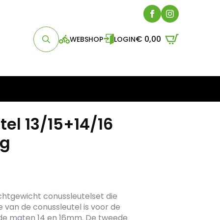
€
0,00
WEBSHOP
LOGIN
Search
for:
tel 13/15+14/16
ig
ichtgewicht conussleutelset die
e van de conussleutel is voor de
de maten 14 en 16mm. De tweede