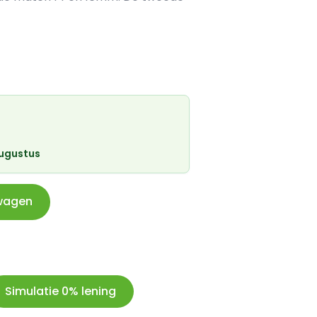
augustus
wagen
Simulatie 0% lening