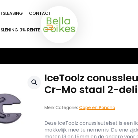
ETSLEASING
CONTACT
TSLENING 0% RENTE
IceToolz conussleu
Cr-Mo staal 2-del
Merk:
Categorie:
Cape en Poncho
Deze IceToolz conussleutelset is een l
makkelijk mee te nemen is. De ene zijd
maten 13 en 15mm en de andere voor 