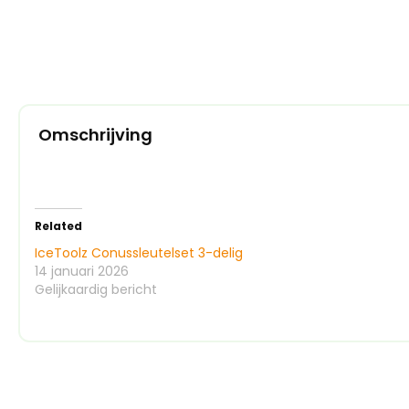
Omschrijving
Related
IceToolz Conussleutelset 3-delig
14 januari 2026
Gelijkaardig bericht