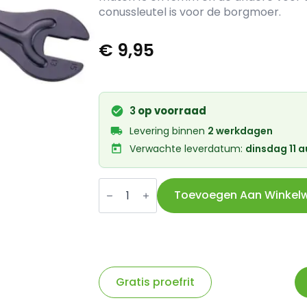
conussleutel is voor de borgmoer.
€
9,95
3
op voorraad
Levering binnen
2 werkdagen
Verwachte leverdatum:
dinsdag 11 
IceToolz
conussleutel
Toevoegen Aan Winkel
13/15+14/16
Cr-
Mo
staal
2-
delig
aantal
Gratis proefrit