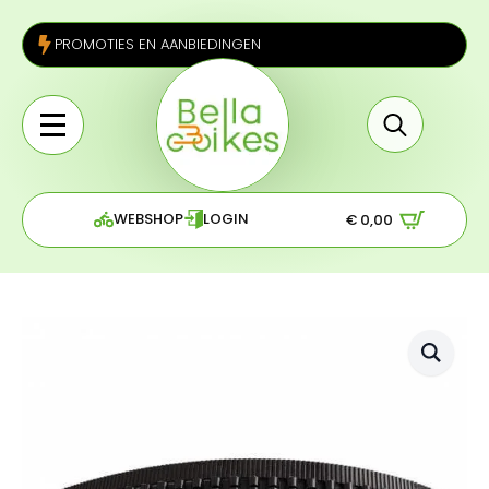
PROMOTIES EN AANBIEDINGEN
Search
for:
WEBSHOP
LOGIN
€
0,00