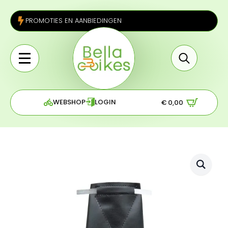
PROMOTIES EN AANBIEDINGEN
Search
for:
WEBSHOP
LOGIN
€
0,00