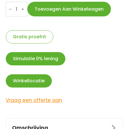
FAHRER
spatlap
Toevoegen Aan Winkelwagen
Latz
E-
plus
snap
70-
90
Gratis proefrit
mm
zwart
aantal
Simulatie 0% lening
Winkellocatie
Vraag een offerte aan
Omschrijving