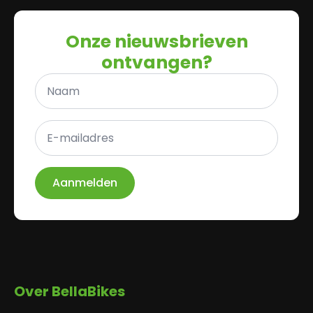
Onze nieuwsbrieven
ontvangen?
Naam
*
E-
mailadres
*
Aanmelden
Over BellaBikes