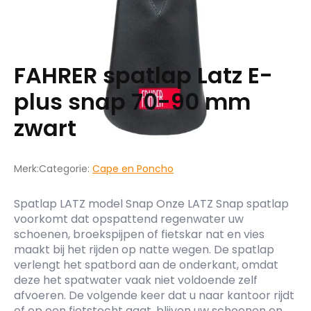
FAHRER spatlap Latz E-
plus snap 70-90 mm
zwart
Merk:
Categorie:
Cape en Poncho
Spatlap LATZ model Snap Onze LATZ Snap spatlap
voorkomt dat opspattend regenwater uw
schoenen, broekspijpen of fietskar nat en vies
maakt bij het rijden op natte wegen. De spatlap
verlengt het spatbord aan de onderkant, omdat
deze het spatwater vaak niet voldoende zelf
afvoeren. De volgende keer dat u naar kantoor rijdt
of op een fietstocht gaat, blijven uw schoenen en