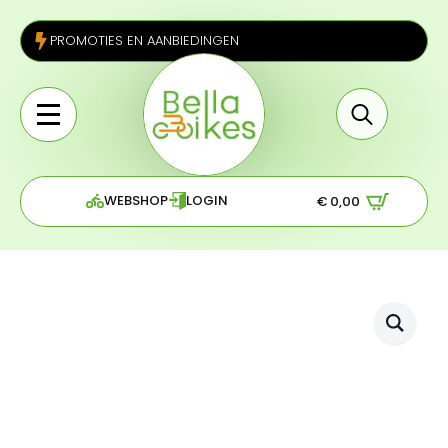
PROMOTIES EN AANBIEDINGEN
Search
for:
WEBSHOP
LOGIN
€
0,00