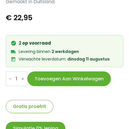
Gemaakt in Duitsland.
€
22,95
2
op voorraad
Levering binnen
2 werkdagen
Verwachte leverdatum:
dinsdag 11 augustus
FAHRER
Cargo
Toevoegen Aan Winkelwagen
strap
L
300x2,5cm
neongeel
aantal
Gratis proefrit
Simulatie 0% lening