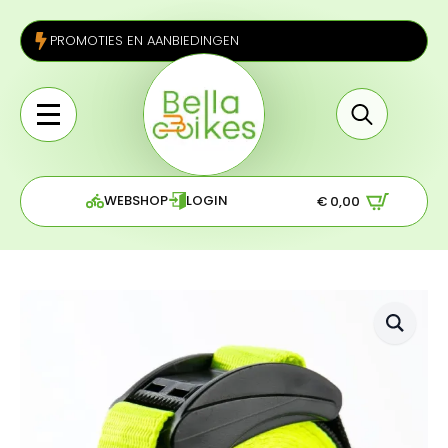
PROMOTIES EN AANBIEDINGEN
Search
for:
WEBSHOP
LOGIN
€
0,00