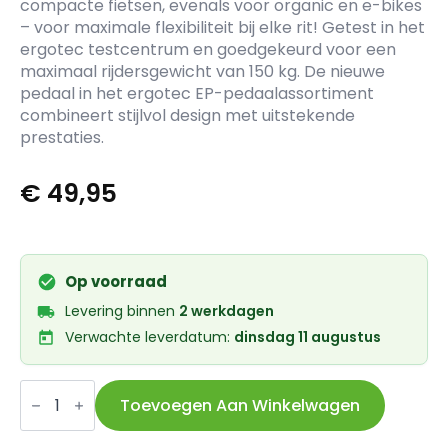
compacte fietsen, evenals voor organic en e-bikes
– voor maximale flexibiliteit bij elke rit! Getest in het
ergotec testcentrum en goedgekeurd voor een
maximaal rijdersgewicht van 150 kg. De nieuwe
pedaal in het ergotec EP-pedaalassortiment
combineert stijlvol design met uitstekende
prestaties.
€
49,95
Op voorraad
Levering binnen
2 werkdagen
Verwachte leverdatum:
dinsdag 11 augustus
Ergotec
vouwpedalen
Toevoegen Aan Winkelwagen
EP-
F