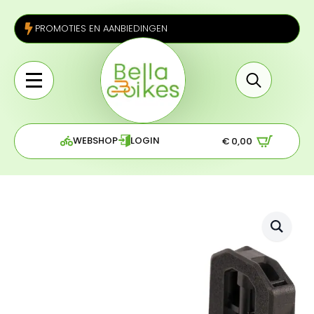
PROMOTIES EN AANBIEDINGEN
Search
for:
WEBSHOP
LOGIN
€
0,00