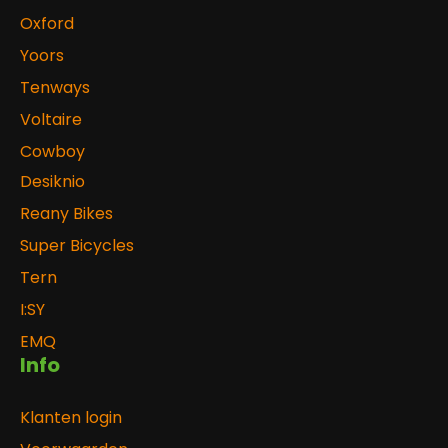
Oxford
Yoors
Tenways
Voltaire
Cowboy
Desiknio
Reany Bikes
Super Bicycles
Tern
I:SY
EMQ
Info
Klanten login