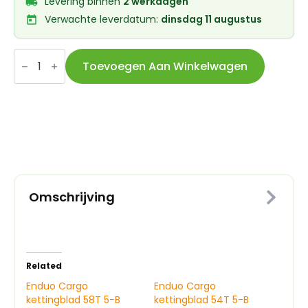
Levering binnen
2 werkdagen
Verwachte leverdatum:
dinsdag 11 augustus
Enduo
Cargo
Toevoegen Aan Winkelwagen
kettingblad
64T
5-
B
130-
BCD
Cl-
46.7
zilver
aantal
Omschrijving
Related
Enduo Cargo
Enduo Cargo
kettingblad 58T 5-B
kettingblad 54T 5-B