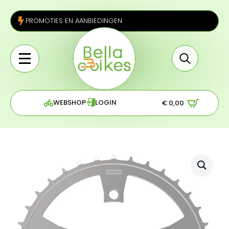
PROMOTIES EN AANBIEDINGEN
Search
for:
WEBSHOP
LOGIN
€
0,00