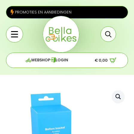
PROMOTIES EN AANBIEDINGEN
Search
for:
WEBSHOP
LOGIN
€
0,00