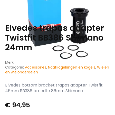
Elvedes trapas adapter
Twistfit BB386 Shimano
24mm
Merk:
Categorie:
Accessoires
,
Naafkogelringen en kogels
,
Wielen
en wielonderdelen
Elvedes bottom bracket trapas adapter Twistfit
46mm BB386 breedte 86mm Shimano
€
94,95