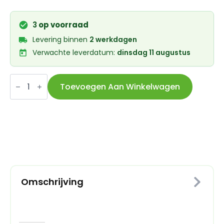
3
op voorraad
Levering binnen
2 werkdagen
Verwachte leverdatum:
dinsdag 11 augustus
Elvedes
trapas
Toevoegen Aan Winkelwagen
adapter
Twistfit
BB386
Shimano
24mm
aantal
Omschrijving