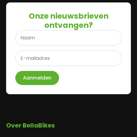
Onze nieuwsbrieven
ontvangen?
Naam
*
E-
mailadres
*
Aanmelden
Over BellaBikes