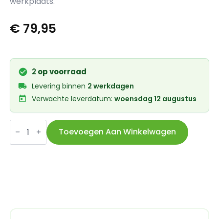
werkplaats.
€
79,95
2
op voorraad
Levering binnen
2 werkdagen
Verwachte leverdatum:
woensdag 12 augustus
Elvedes
hydraulische
Toevoegen Aan Winkelwagen
slangsnijder
professionele
versie
aantal