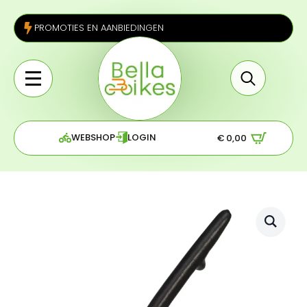
PROMOTIES EN AANBIEDINGEN
Search
for:
WEBSHOP
LOGIN
€
0,00