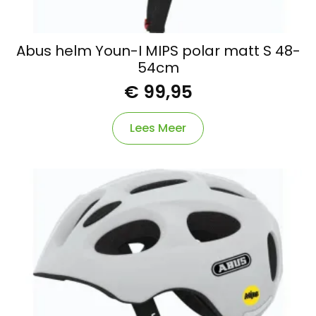
Abus helm Youn-I MIPS polar matt S 48-
54cm
€
99,95
Lees Meer