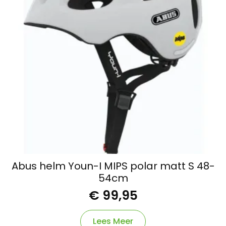
Abus helm Youn-I MIPS polar matt S 48-
54cm
€
99,95
Lees Meer