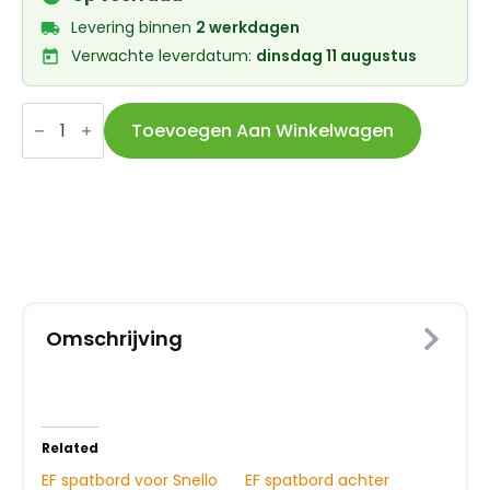
Levering binnen
2 werkdagen
Verwachte leverdatum:
dinsdag 11 augustus
EF
spatbord
Toevoegen Aan Winkelwagen
voor
Snello
28
51mm
zilver
aantal
Omschrijving
Related
EF spatbord voor Snello
EF spatbord achter