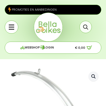
PROMOTIES EN AANBIEDINGEN
Search
for:
WEBSHOP
LOGIN
€
0,00