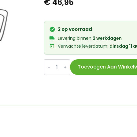
€
46,95
2
op voorraad
Levering binnen
2 werkdagen
Verwachte leverdatum:
dinsdag 11 
EF
spatbord
Toevoegen Aan Winkel
set
Tempo
Square
28
inch
65mm
zwart
aantal