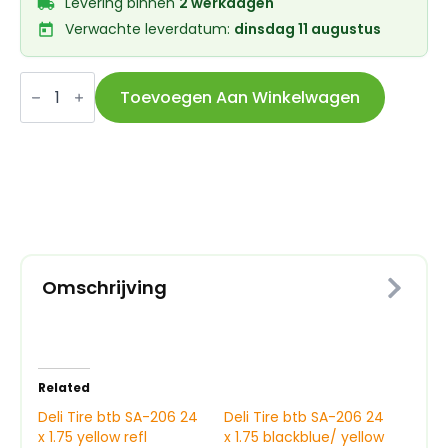
Levering binnen
2 werkdagen
Verwachte leverdatum:
dinsdag 11 augustus
Deli
Tire
Toevoegen Aan Winkelwagen
btb
SA-
206
26
x
1.75
geel
refl
aantal
Omschrijving
Related
Deli Tire btb SA-206 24
Deli Tire btb SA-206 24
x 1.75 yellow refl
x 1.75 blackblue/ yellow