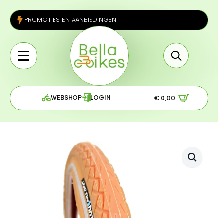
PROMOTIES EN AANBIEDINGEN
Search
for:
WEBSHOP
LOGIN
€
0,00