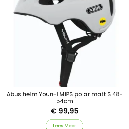
Abus helm Youn-I MIPS polar matt S 48-
54cm
€
99,95
Lees Meer