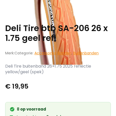
Deli Tire btb SA-206 26 x
1.75 geel refl
Merk:
Categorie:
Accessoires
,
Banden
,
Buitenbanden
Deli Tire buitenband 26×1.75 2025 reflectie
yellow/geel (spek)
€
19,95
8
op voorraad