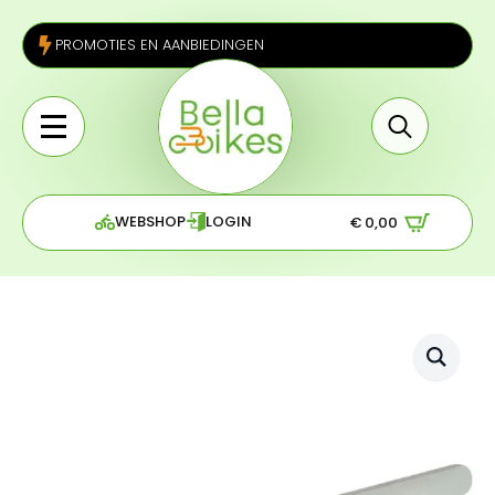
PROMOTIES EN AANBIEDINGEN
Search
for:
WEBSHOP
LOGIN
€
0,00