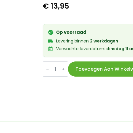
€
13,95
Op voorraad
Levering binnen
2 werkdagen
Verwachte leverdatum:
dinsdag 11 
Cortina
lakstift
Toevoegen Aan Winkel
Traffic
Red
Matte
aantal