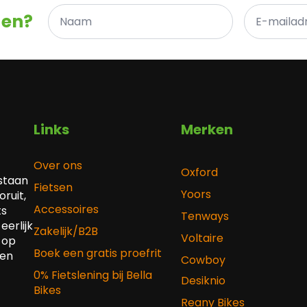
Naam
E-
gen?
*
mailadres
*
Links
Merken
Over ons
Oxford
 staan
Fietsen
Yoors
ruit,
Accessoires
ts
Tenways
eerlijk
Zakelijk/B2B
Voltaire
 op
Boek een gratis proefrit
 en
Cowboy
0% Fietslening bij Bella
Desiknio
Bikes
Reany Bikes