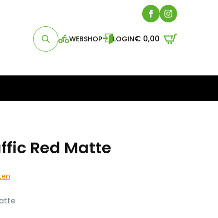
€
0,00
WEBSHOP
LOGIN
Search
for:
affic Red Matte
ften
Matte