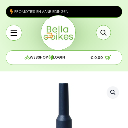
PROMOTIES EN AANBIEDINGEN
Search
for:
WEBSHOP
LOGIN
€
0,00