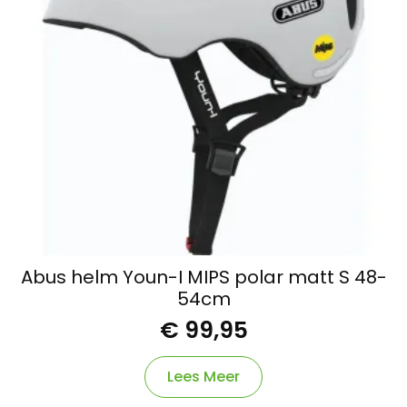
Abus helm Youn-I MIPS polar matt S 48-
54cm
€
99,95
Lees Meer