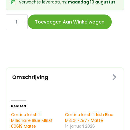
Verwachte leverdatum:
maandag 10 augustus
Cortina
lakstift
Toevoegen Aan Winkelwagen
Stormy
Blue
MBLG
32208
Matte
aantal
Omschrijving
Related
Cortina lakstift
Cortina lakstift Irish Blue
Millionaire Blue MBLG
MBLG 72877 Matte
00619 Matte
14 januari 2026