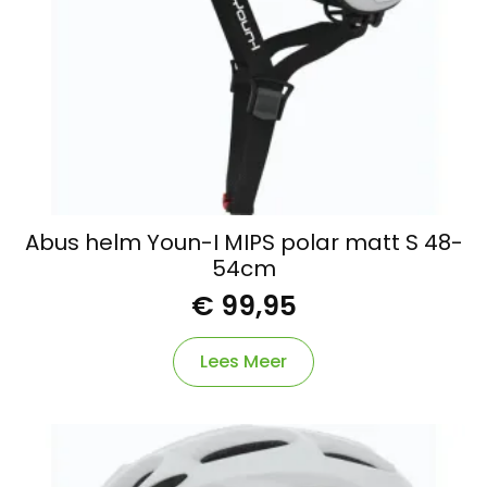
Abus helm Youn-I MIPS polar matt S 48-
54cm
€
99,95
Lees Meer