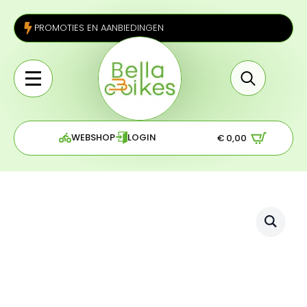
PROMOTIES EN AANBIEDINGEN
Search
for:
WEBSHOP
LOGIN
€
0,00