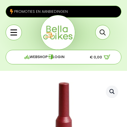
PROMOTIES EN AANBIEDINGEN
Search
for:
WEBSHOP
LOGIN
€
0,00