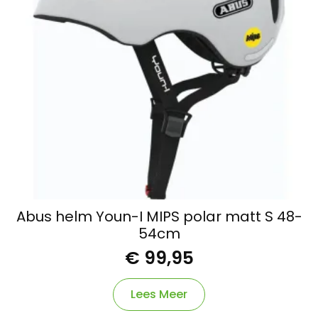
Abus helm Youn-I MIPS polar matt S 48-
54cm
€
99,95
Lees Meer