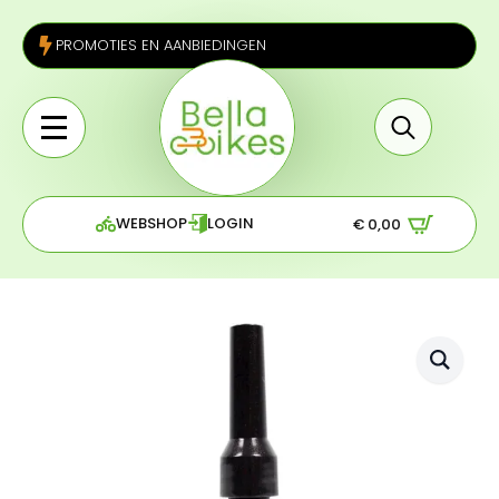
PROMOTIES EN AANBIEDINGEN
Search
for:
WEBSHOP
LOGIN
€
0,00