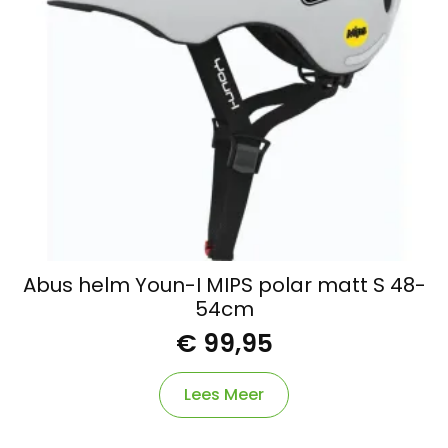
Abus helm Youn-I MIPS polar matt S 48-
54cm
€
99,95
Lees Meer