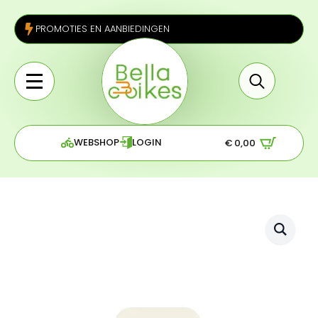
PROMOTIES EN AANBIEDINGEN
Search
for:
WEBSHOP
LOGIN
€
0,00