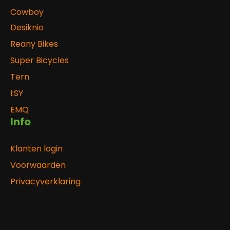
Cowboy
Desiknio
Reany Bikes
Super Bicycles
Tern
I:SY
EMQ
Info
Klanten login
Voorwaarden
Privacyverklaring