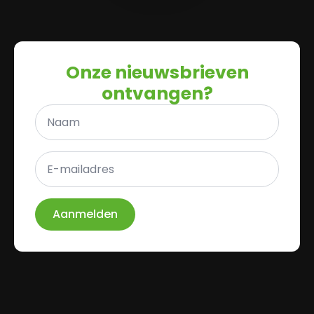
Onze nieuwsbrieven
ontvangen?
Naam
*
E-
mailadres
*
Aanmelden