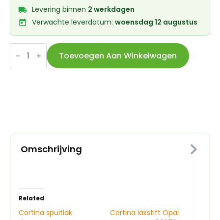
Levering binnen
2 werkdagen
Verwachte leverdatum:
woensdag 12 augustus
Cortina
lakstift
Toevoegen Aan Winkelwagen
Elegance
Green
PGRW
09539
Matte
aantal
Omschrijving
Related
Cortina spuitlak
Cortina lakstift Opal