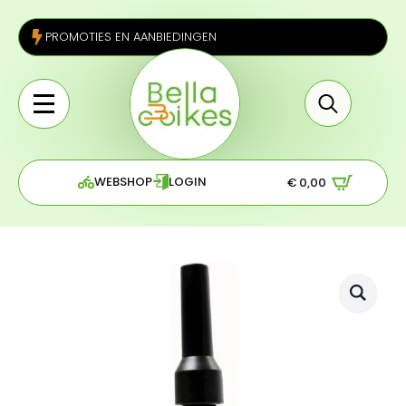
PROMOTIES EN AANBIEDINGEN
Search
for:
WEBSHOP
LOGIN
€
0,00