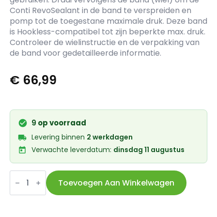
Conti RevoSealant in de band te verspreiden en
pomp tot de toegestane maximale druk. Deze band
is Hookless-compatibel tot zijn beperkte max. druk.
Controleer de wielinstructie en de verpakking van
de band voor gedetailleerde informatie.
€
66,99
9
op voorraad
Levering binnen
2 werkdagen
Verwachte leverdatum:
dinsdag 11 augustus
Continental
btb
Toevoegen Aan Winkelwagen
Terra
Adventure
28
x