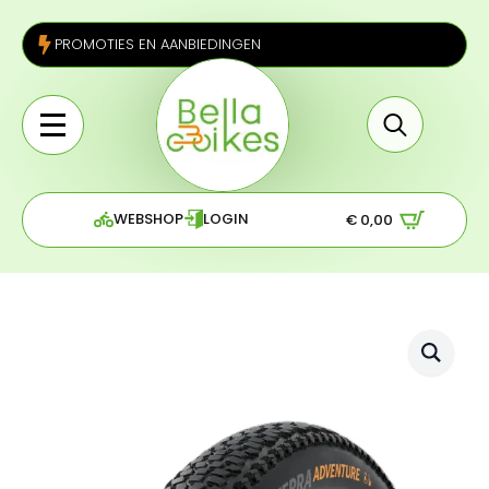
PROMOTIES EN AANBIEDINGEN
Search
for:
WEBSHOP
LOGIN
€
0,00