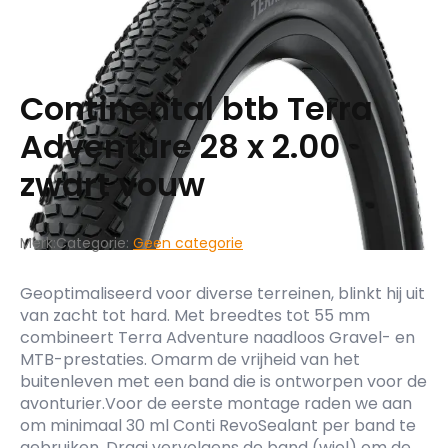
Continental btb Terra
Adventure 28 x 2.00
zwart vouw
Merk:
Categorie:
Geen categorie
Geoptimaliseerd voor diverse terreinen, blinkt hij uit
van zacht tot hard. Met breedtes tot 55 mm
combineert Terra Adventure naadloos Gravel- en
MTB-prestaties. Omarm de vrijheid van het
buitenleven met een band die is ontworpen voor de
avonturier.Voor de eerste montage raden we aan
om minimaal 30 ml Conti RevoSealant per band te
gebruiken. Draai vervolgens de band (wiel) om de