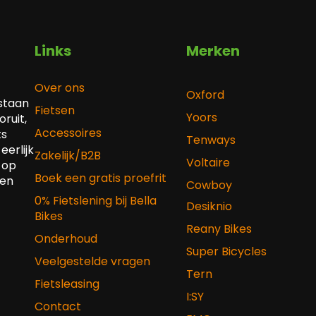
Links
Merken
Over ons
Oxford
 staan
Fietsen
Yoors
ruit,
Accessoires
ts
Tenways
eerlijk
Zakelijk/B2B
Voltaire
 op
Boek een gratis proefrit
 en
Cowboy
0% Fietslening bij Bella
Desiknio
Bikes
Reany Bikes
Onderhoud
Super Bicycles
Veelgestelde vragen
Tern
Fietsleasing
I:SY
Contact