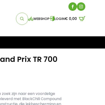
€
0,00
WEBSHOP
LOGIN
Search
for:
and Prix TR 700
 zoek zijn naar een voordelige
 geleverd met BlackChili Compound
nstructie, die lekbescherming en