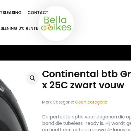
ETSLEASING
CONTACT
TSLENING 0% RENTE
Continental btb Gr
x 25C zwart vouw
Merk:
Categorie:
Geen categorie
De perfecte optie voor degenen die op
band die tubeless-ready is. Hij wordt
en heeft een geheel nieuwe 4-laags co