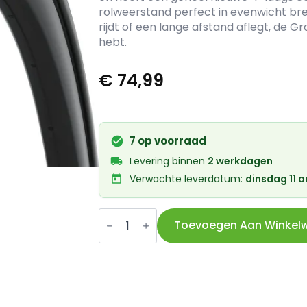
rolweerstand perfect in evenwicht bren
rijdt of een lange afstand aflegt, de Gr
hebt.
€
74,99
7
op voorraad
Levering binnen
2 werkdagen
Verwachte leverdatum:
dinsdag 11 
Continental
btb
Toevoegen Aan Winkel
Grand
Prix
TR
700
x
25C
zwart