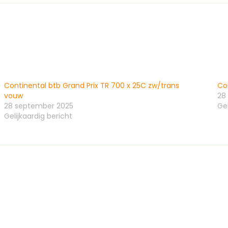
vouw
aantal
Continental btb Grand Prix TR 700 x 25C zw/trans
Co
vouw
28
28 september 2025
Gel
Gelijkaardig bericht