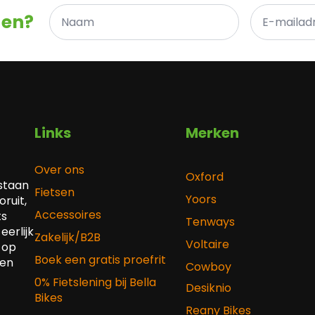
Naam
E-
gen?
*
mailadres
*
Links
Merken
Over ons
Oxford
 staan
Fietsen
Yoors
ruit,
Accessoires
ts
Tenways
eerlijk
Zakelijk/B2B
Voltaire
 op
Boek een gratis proefrit
 en
Cowboy
0% Fietslening bij Bella
Desiknio
Bikes
Reany Bikes