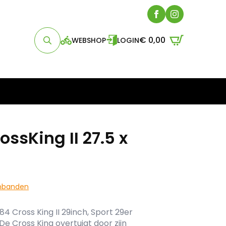
€
0,00
WEBSHOP
LOGIN
Search
for:
ssKing II 27.5 x
nbanden
 Cross King II 29inch, Sport 29er
De Cross King overtuigt door zijn