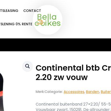
ETSLEASING
CONTACT
TSLENING 0% RENTE
Continental btb Cro
2.20 zw vouw
Merk:
Categorie:
Accessoires
,
Banden
,
Buite
Continental buitenband 27×2.20/ 55-584
Vouwbaar zwart, 150291, De allrounder.