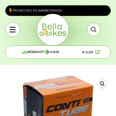
PROMOTIES EN AANBIEDINGEN
Search
for:
WEBSHOP
LOGIN
€
0,00