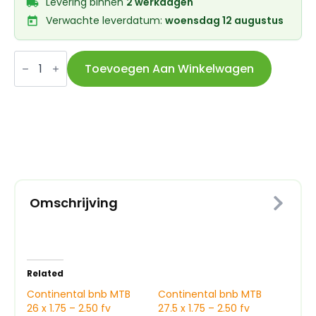
Levering binnen
2 werkdagen
Verwachte leverdatum:
woensdag 12 augustus
Continental
bnb
Toevoegen Aan Winkelwagen
MTB
26
x
1.75
-
2.50
fv
42mm
aantal
Omschrijving
Related
Continental bnb MTB
Continental bnb MTB
26 x 1.75 – 2.50 fv
27.5 x 1.75 – 2.50 fv