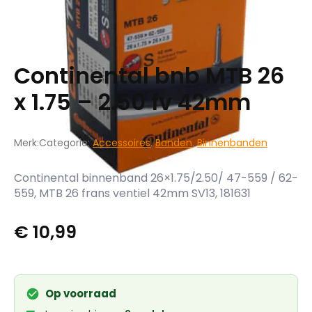
Continental bnb MTB 26
x 1.75 – 2.50 fv 42mm
Merk:
Categorie:
Accessoires
,
Banden
,
Binnenbanden
Continental binnenband 26×1.75/2.50/ 47-559 / 62-
559, MTB 26 frans ventiel 42mm SV13, 181631
€
10,99
Op voorraad