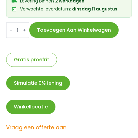
Levering binnen
2 werkdagen
Verwachte leverdatum:
dinsdag 11 augustus
Bofix
doos
Toevoegen Aan Winkelwagen
inbusbout
M5x40
RVS
(12
stuks)
aantal
Gratis proefrit
Simulatie 0% lening
Winkellocatie
Vraag een offerte aan