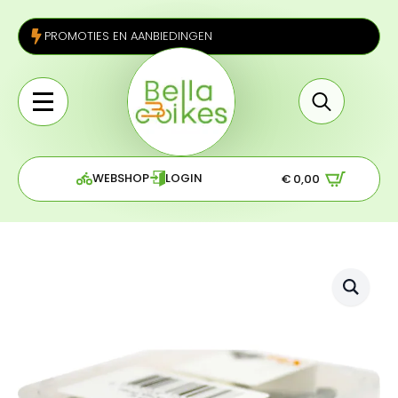
PROMOTIES EN AANBIEDINGEN
Search
for:
WEBSHOP
LOGIN
€
0,00