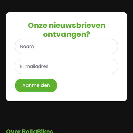
Onze nieuwsbrieven
ontvangen?
Naam
*
E-
mailadres
*
Aanmelden
Over BellaBikes