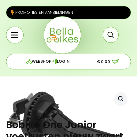
PROMOTIES EN AANBIEDINGEN
Search
for:
WEBSHOP
LOGIN
€
0,00
Bobike One Junior
voetrusten nieuw zwart