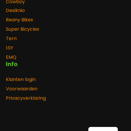
Cowboy
Desiknio
Reany Bikes
Super Bicycles
Tern
I:SY
EMQ
Info
Klanten login
Voorwaarden
Privacyverklaring