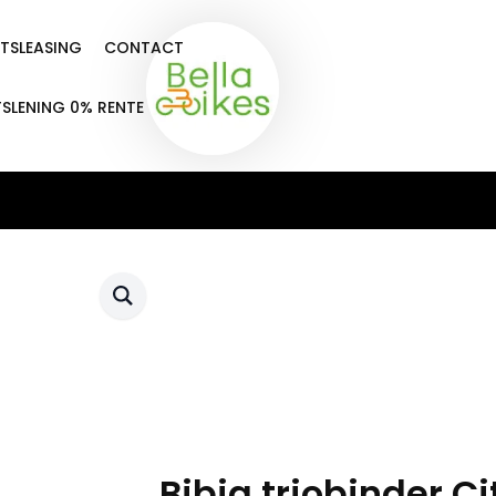
ETSLEASING
CONTACT
TSLENING 0% RENTE
Bibia triobinder Ci