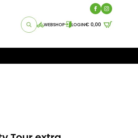
€
0,00
WEBSHOP
LOGIN
Search
for:
ty Tour extra