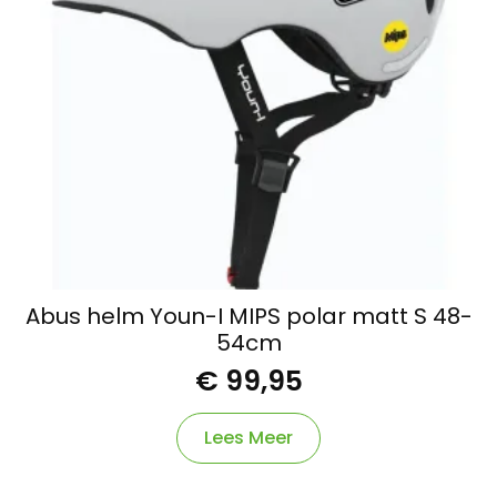
Abus helm Youn-I MIPS polar matt S 48-
54cm
€
99,95
Lees Meer