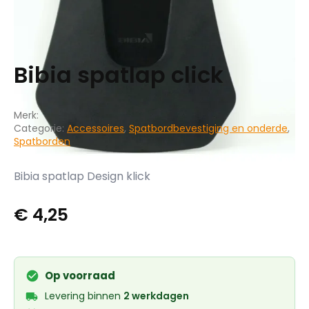
Bibia spatlap click
Merk:
Categorie:
Accessoires
,
Spatbordbevestiging en onderde
,
Spatborden
Bibia spatlap Design klick
€
4,25
Op voorraad
Levering binnen
2 werkdagen