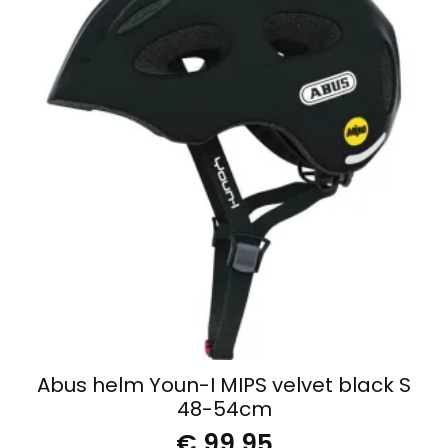
Abus helm Youn-I MIPS velvet black S
48-54cm
€
99,95