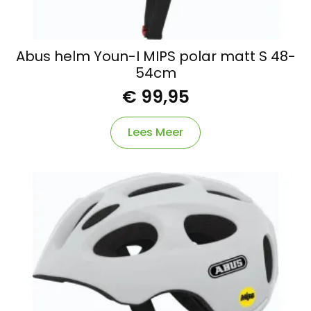
Abus helm Youn-I MIPS polar matt S 48-
54cm
€
99,95
Lees Meer