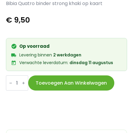
Bibia Quatro binder strong khaki op kaart
€
9,50
Op voorraad
Levering binnen
2 werkdagen
Verwachte leverdatum:
dinsdag 11 augustus
Bibia
snelbinder
Toevoegen Aan Winkelwagen
Quatro
strong
khaki
op
kaart
aantal