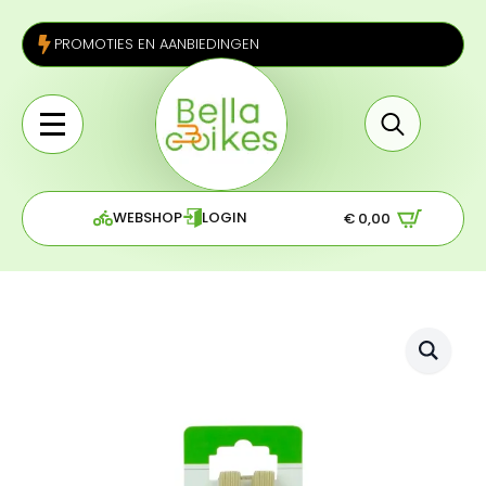
PROMOTIES EN AANBIEDINGEN
Search
for:
WEBSHOP
LOGIN
€
0,00