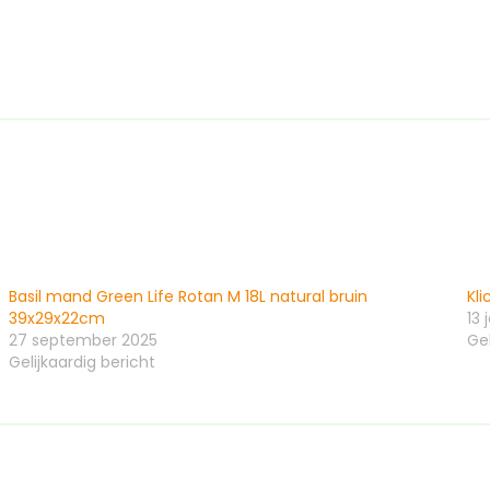
Basil mand Green Life Rotan M 18L natural bruin
Kli
39x29x22cm
13 
27 september 2025
Gel
Gelijkaardig bericht