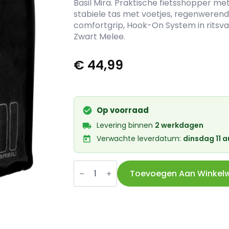
Basil Mira. Praktische fietsshopper me
stabiele tas met voetjes, regenwere
comfortgrip, Hook-On System in ritsvak 
Zwart Melee.
€
44,99
Op voorraad
Levering binnen
2 werkdagen
Verwachte leverdatum:
dinsdag 11 
Basil
shoppertas
Toevoegen Aan Winkel
Mira
zwart
18L
aantal