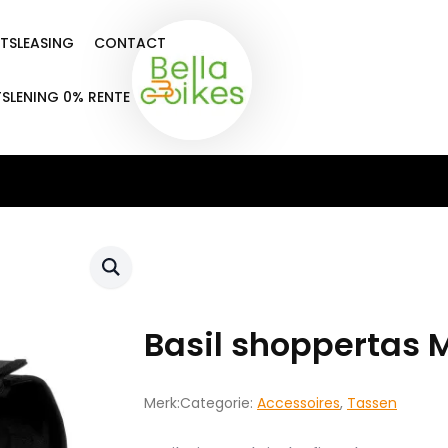
ETSLEASING
CONTACT
TSLENING 0% RENTE
Basil shoppertas M
Merk:
Categorie:
Accessoires
,
Tassen