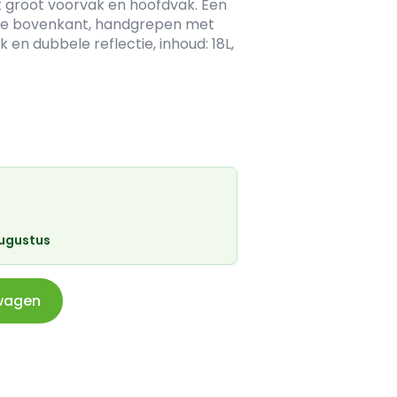
t groot voorvak en hoofdvak. Een
nde bovenkant, handgrepen met
en dubbele reflectie, inhoud: 18L,
augustus
wagen