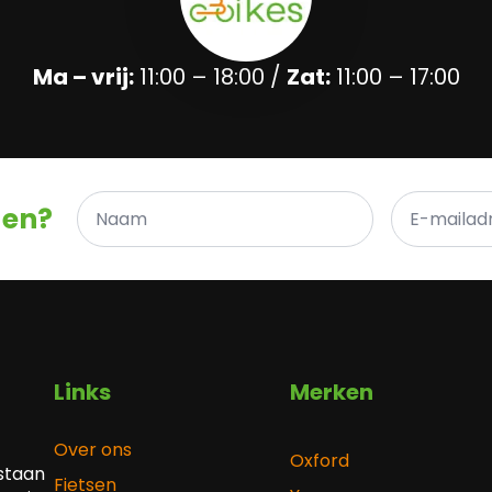
Ma – vrij:
11:00 – 18:00 /
Zat:
11:00 – 17:00
Naam
E-
gen?
*
mailadres
*
Links
Merken
Over ons
Oxford
 staan
Fietsen