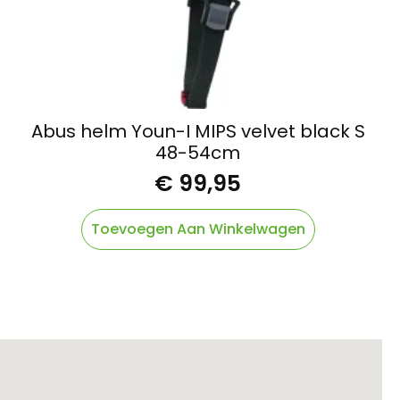
Abus helm Youn-I MIPS velvet black S
48-54cm
€
99,95
Toevoegen Aan Winkelwagen