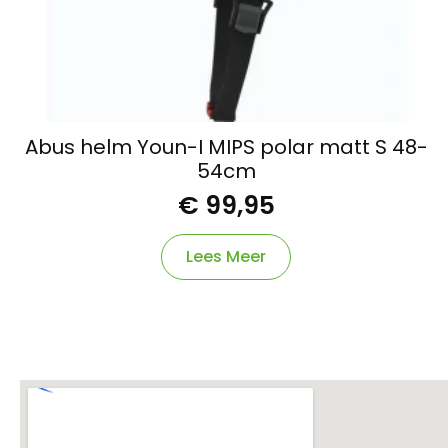
Abus helm Youn-I MIPS polar matt S 48-
54cm
€
99,95
Lees Meer