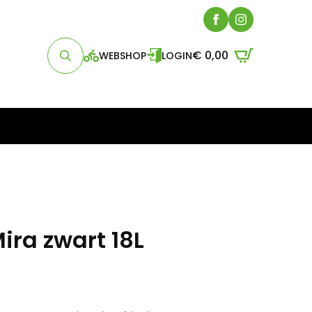
€
0,00
WEBSHOP
LOGIN
Search
for:
ira zwart 18L