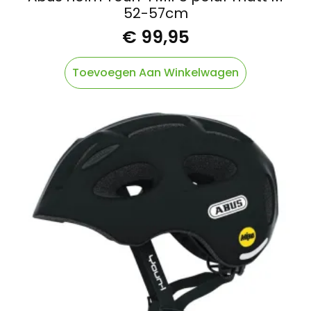
52-57cm
€
99,95
Toevoegen Aan Winkelwagen