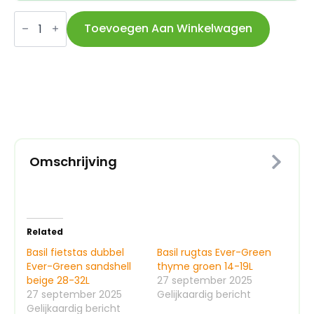
Basil
rugtas
Toevoegen Aan Winkelwagen
Ever-
Green
sandshell
beige
14-
19L
aantal
Omschrijving
Related
Basil fietstas dubbel
Basil rugtas Ever-Green
Ever-Green sandshell
thyme groen 14-19L
beige 28-32L
27 september 2025
27 september 2025
Gelijkaardig bericht
Gelijkaardig bericht