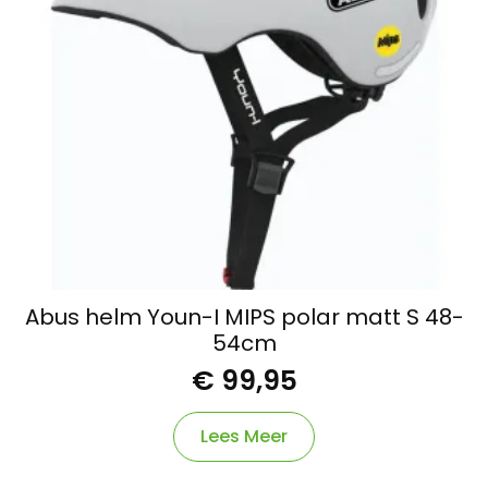
Abus helm Youn-I MIPS polar matt S 48-
54cm
€
99,95
Lees Meer