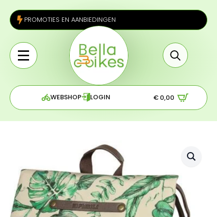
PROMOTIES EN AANBIEDINGEN
Search
for:
WEBSHOP
LOGIN
€
0,00