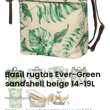
Basil rugtas Ever-Green
sandshell beige 14-19L
Merk:
Categorie:
Accessoires
,
Tassen