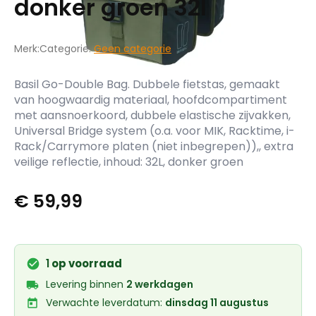
donker groen 32l
Merk:
Categorie:
Geen categorie
Basil Go-Double Bag. Dubbele fietstas, gemaakt
van hoogwaardig materiaal, hoofdcompartiment
met aansnoerkoord, dubbele elastische zijvakken,
Universal Bridge system (o.a. voor MIK, Racktime, i-
Rack/Carrymore platen (niet inbegrepen)),, extra
veilige reflectie, inhoud: 32L, donker groen
€
59,99
1
op voorraad
Levering binnen
2 werkdagen
Verwachte leverdatum:
dinsdag 11 augustus