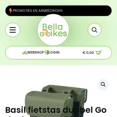
PROMOTIES EN AANBIEDINGEN
Search
for:
WEBSHOP
LOGIN
€
0,00
Basil fietstas dubbel Go