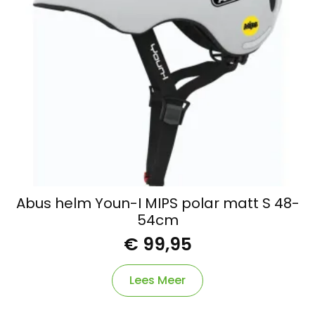
Abus helm Youn-I MIPS polar matt S 48-
54cm
€
99,95
Lees Meer