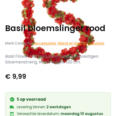
Basil bloemslinger rood
Merk:
Categorie:
Accessoires
,
Mand en Krat accessoires
Basil Flower Garland. Eenvoudig te bevestigen
bloemenstreng. Rood, lengte: 120 cm.
€
9,99
5
op voorraad
Levering binnen
2 werkdagen
Verwachte leverdatum:
maandag 10 augustus