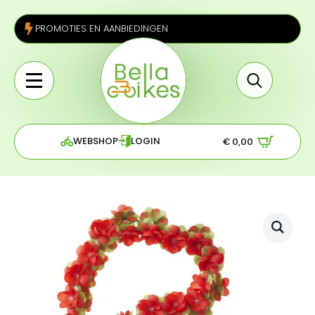
PROMOTIES EN AANBIEDINGEN
Search
for:
WEBSHOP
LOGIN
€
0,00