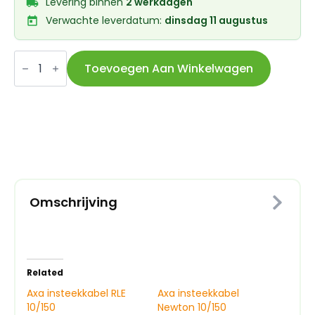
Levering binnen
2 werkdagen
Verwachte leverdatum:
dinsdag 11 augustus
Axa
slotenset
Toevoegen Aan Winkelwagen
Solid
Plus
+
Plug-
in
PI150
aantal
Omschrijving
Related
Axa insteekkabel RLE
Axa insteekkabel
10/150
Newton 10/150