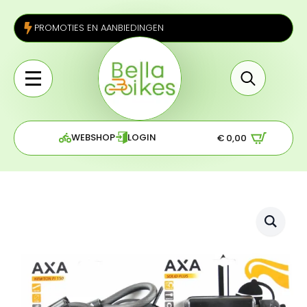
PROMOTIES EN AANBIEDINGEN
Search
for:
WEBSHOP
LOGIN
€
0,00