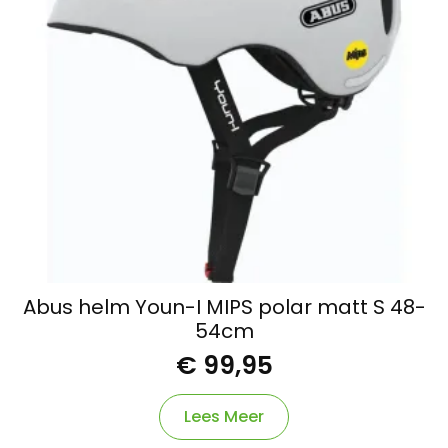
Abus helm Youn-I MIPS polar matt S 48-
54cm
€
99,95
Lees Meer