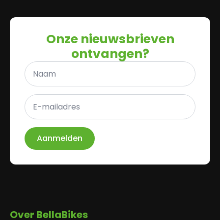
Onze nieuwsbrieven
ontvangen?
Naam
*
E-
mailadres
*
Aanmelden
Over BellaBikes