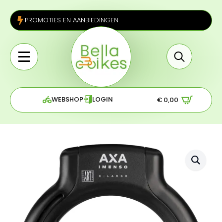
PROMOTIES EN AANBIEDINGEN
Search
for:
WEBSHOP
LOGIN
€
0,00