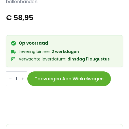
ballonbanden.
€
58,95
Op voorraad
Levering binnen
2 werkdagen
Verwachte leverdatum:
dinsdag 11 augustus
Axa
ringslot
Toevoegen Aan Winkelwagen
Imenso
X-
Large
aantal