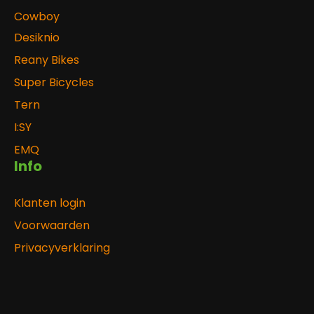
Cowboy
Desiknio
Reany Bikes
Super Bicycles
Tern
I:SY
EMQ
Info
Klanten login
Voorwaarden
Privacyverklaring