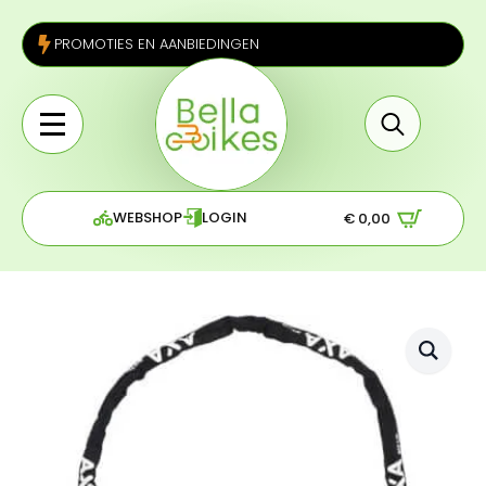
PROMOTIES EN AANBIEDINGEN
Search
for:
WEBSHOP
LOGIN
€
0,00