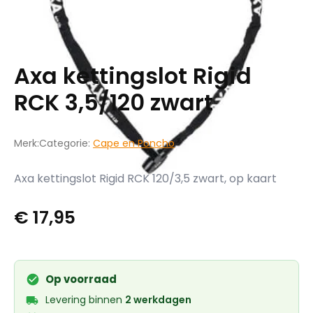
Axa kettingslot Rigid
RCK 3,5/120 zwart
Merk:
Categorie:
Cape en Poncho
Axa kettingslot Rigid RCK 120/3,5 zwart, op kaart
€
17,95
Op voorraad
Levering binnen
2 werkdagen