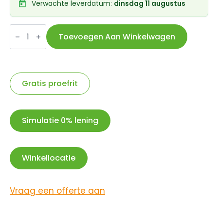
Verwachte leverdatum:
dinsdag 11 augustus
Axa
kettingslot
Toevoegen Aan Winkelwagen
Rigid
RCK
3,5/120
zwart
aantal
Gratis proefrit
Simulatie 0% lening
Winkellocatie
Vraag een offerte aan