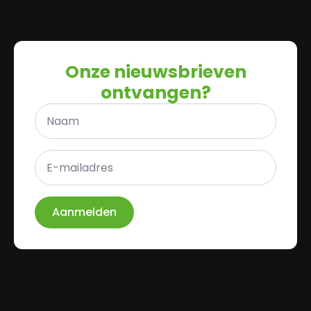
Onze nieuwsbrieven
ontvangen?
Naam
*
E-
mailadres
*
Aanmelden