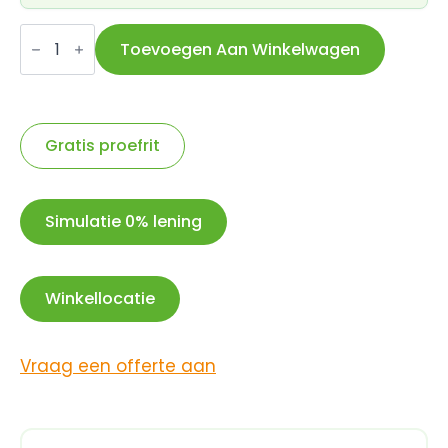
Axa
kabelslot
Toevoegen Aan Winkelwagen
Resolute
15/120
aantal
Gratis proefrit
Simulatie 0% lening
Winkellocatie
Vraag een offerte aan