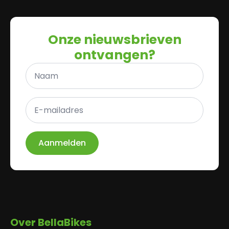
Onze nieuwsbrieven
ontvangen?
Naam
*
E-
mailadres
*
Aanmelden
Over BellaBikes