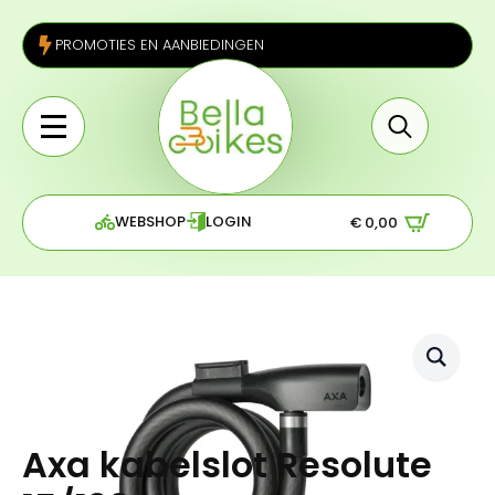
PROMOTIES EN AANBIEDINGEN
Search
for:
WEBSHOP
LOGIN
€
0,00
Axa kabelslot Resolute