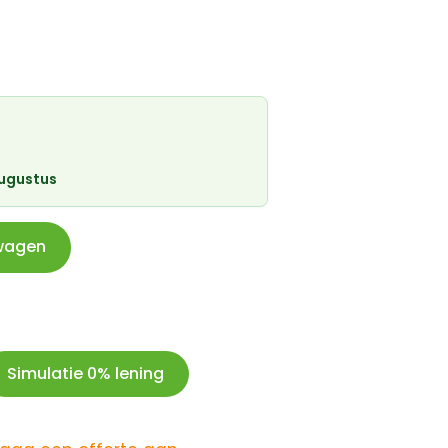
augustus
wagen
Simulatie 0% lening