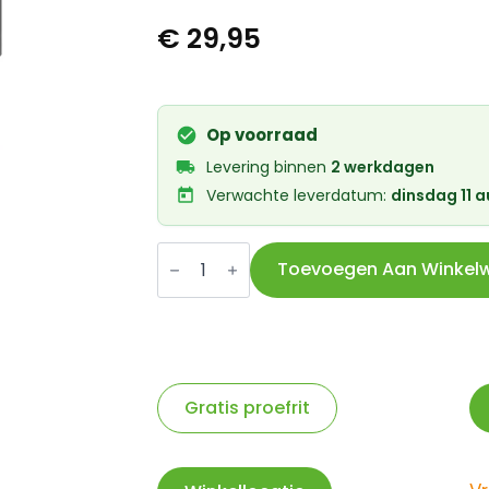
€
29,95
Op voorraad
Levering binnen
2 werkdagen
Verwachte leverdatum:
dinsdag 11 
Axa
kabelslot
Toevoegen Aan Winkel
Resolute
12/180
aantal
Gratis proefrit