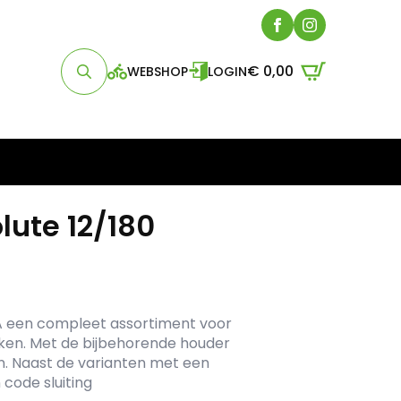
€
0,00
WEBSHOP
LOGIN
Search
for:
lute 12/180
A een compleet assortiment voor
iken. Met de bijbehorende houder
n. Naast de varianten met een
code sluiting