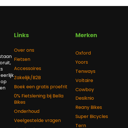
Links
Merken
Over ons
Oxford
 staan
Fietsen
Yoors
ruit,
Accessoires
ts
Tenways
eerlijk
Zakelijk/B2B
Voltaire
 op
Boek een gratis proefrit
 en
Cowboy
0% Fietslening bij Bella
Desiknio
Bikes
Reany Bikes
Onderhoud
Super Bicycles
Veelgestelde vragen
Tern