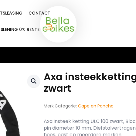
ETSLEASING
CONTACT
TSLENING 0% RENTE
Axa insteekketting
zwart
Merk:
Categorie:
Cape en Poncho
Axa insteek ketting ULC 100 zwart, Block
pin diameter 10 mm, Diefstalvertragen
hoes, past op meerdere merken