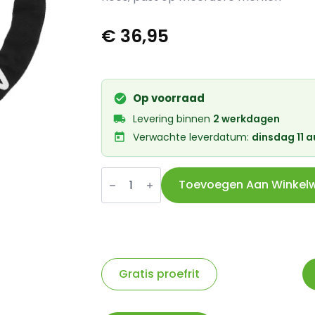
€
36,95
Op voorraad
Levering binnen
2 werkdagen
Verwachte leverdatum:
dinsdag 11 
Axa
insteekketting
Toevoegen Aan Winkel
ULC
5,5/100
zwart
aantal
Gratis proefrit