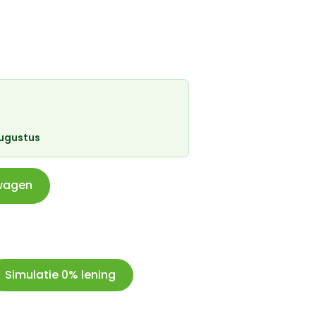
augustus
wagen
Simulatie 0% lening