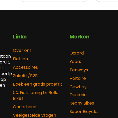
Links
Merken
Over ons
Oxford
 staan
Fietsen
Yoors
ruit,
Accessoires
ts
Tenways
eerlijk
Zakelijk/B2B
Voltaire
 op
Boek een gratis proefrit
 en
Cowboy
0% Fietslening bij Bella
Desiknio
Bikes
Reany Bikes
Onderhoud
Super Bicycles
Veelgestelde vragen