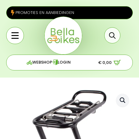
PROMOTIES EN AANBIEDINGEN
Search
for:
WEBSHOP
LOGIN
€
0,00