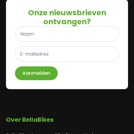
Onze nieuwsbrieven
ontvangen?
Naam
*
E-
mailadres
*
Aanmelden
Over BellaBikes