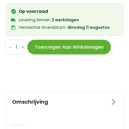
Op voorraad
Levering binnen
2 werkdagen
Verwachte leverdatum:
dinsdag 11 augustus
Atran
Velo
Toevoegen Aan Winkelwagen
voordrager
AVS
Tour
zwart
aantal
Omschrijving