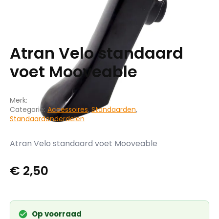
Atran Velo standaard
voet Mooveable
Merk:
Categorie:
Accessoires
,
Standaarden
,
Standaardonderdelen
Atran Velo standaard voet Mooveable
€
2,50
Op voorraad