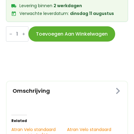
Levering binnen
2 werkdagen
Verwachte leverdatum:
dinsdag 11 augustus
Atran
Velo
Toevoegen Aan Winkelwagen
standaard
voet
Mooveable
aantal
Omschrijving
Related
Atran Velo standaard
Atran Velo standaard