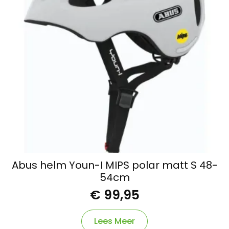
Abus helm Youn-I MIPS polar matt S 48-
54cm
€
99,95
Lees Meer