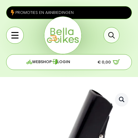
PROMOTIES EN AANBIEDINGEN
Search
for:
WEBSHOP
LOGIN
€
0,00