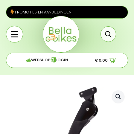
PROMOTIES EN AANBIEDINGEN
Search
for:
WEBSHOP
LOGIN
€
0,00