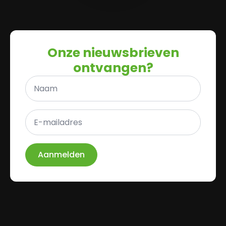
Onze nieuwsbrieven
ontvangen?
Naam
*
E-
mailadres
*
Aanmelden