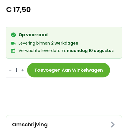
€
17,50
Op voorraad
Levering binnen
2 werkdagen
Verwachte leverdatum:
maandag 10 augustus
Atran
Velo
Toevoegen Aan Winkelwagen
standaard
Rex
achtervork
HV40
zwart
aantal
Omschrijving