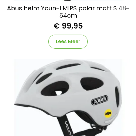
Abus helm Youn-I MIPS polar matt S 48-
54cm
€
99,95
Lees Meer