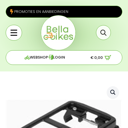
PROMOTIES EN AANBIEDINGEN
Search
for:
WEBSHOP
LOGIN
€
0,00