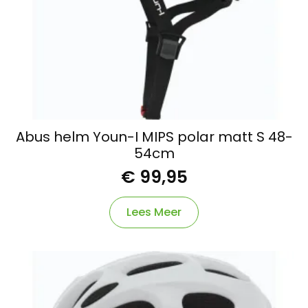
Abus helm Youn-I MIPS polar matt S 48-
54cm
€
99,95
Lees Meer