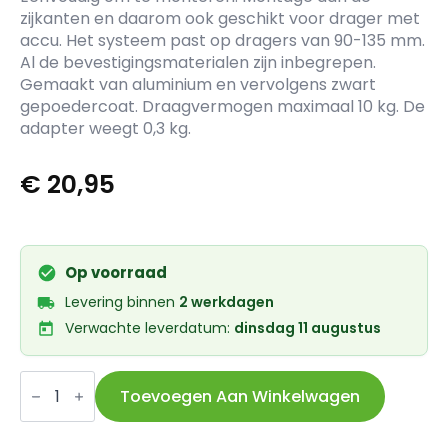
zijkanten en daarom ook geschikt voor drager met
accu. Het systeem past op dragers van 90-135 mm.
Al de bevestigingsmaterialen zijn inbegrepen.
Gemaakt van aluminium en vervolgens zwart
gepoedercoat. Draagvermogen maximaal 10 kg. De
adapter weegt 0,3 kg.
€
20,95
Op voorraad
Levering binnen
2 werkdagen
Verwachte leverdatum:
dinsdag 11 augustus
Atran
Velo
Toevoegen Aan Winkelwagen
adapter
Newrack
Uni