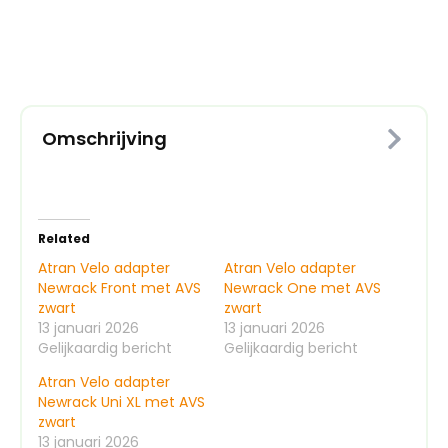
met
AVS
zwart
aantal
Omschrijving
Related
Atran Velo adapter
Atran Velo adapter
Newrack Front met AVS
Newrack One met AVS
zwart
zwart
13 januari 2026
13 januari 2026
Gelijkaardig bericht
Gelijkaardig bericht
Atran Velo adapter
Newrack Uni XL met AVS
zwart
13 januari 2026