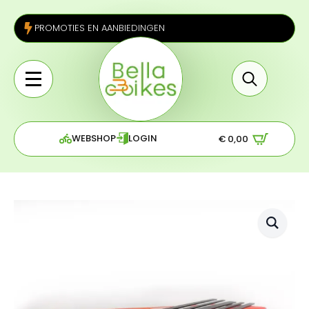
PROMOTIES EN AANBIEDINGEN
Search
for:
WEBSHOP
LOGIN
€
0,00