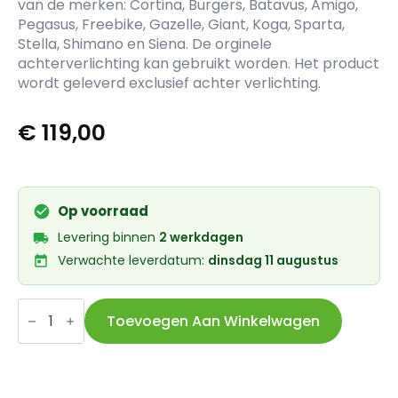
van de merken: Cortina, Burgers, Batavus, Amigo,
Pegasus, Freebike, Gazelle, Giant, Koga, Sparta,
Stella, Shimano en Siena. De orginele
achterverlichting kan gebruikt worden. Het product
wordt geleverd exclusief achter verlichting.
€
119,00
Op voorraad
Levering binnen
2 werkdagen
Verwachte leverdatum:
dinsdag 11 augustus
Ammara-
lock
Toevoegen Aan Winkelwagen
accuslot
achterdrager
universeel
aantal