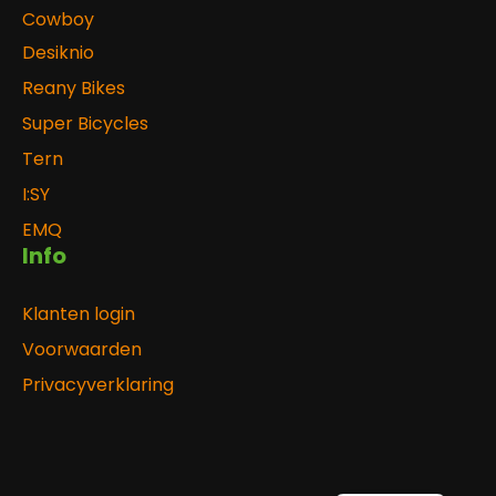
Cowboy
Desiknio
Reany Bikes
Super Bicycles
Tern
I:SY
EMQ
Info
Klanten login
Voorwaarden
Privacyverklaring