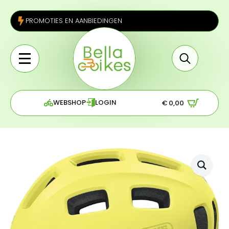
PROMOTIES EN AANBIEDINGEN
Search
for:
WEBSHOP
LOGIN
€
0,00