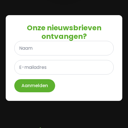
Onze nieuwsbrieven
ontvangen?
Naam
*
E-
mailadres
*
Aanmelden