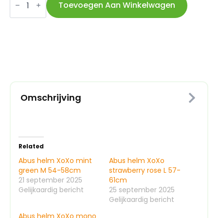
helm
Toevoegen Aan Winkelwagen
XoXo
mono
yellow
L
57-
61cm
aantal
Omschrijving
Related
Abus helm XoXo mint
Abus helm XoXo
green M 54-58cm
strawberry rose L 57-
21 september 2025
61cm
Gelijkaardig bericht
25 september 2025
Gelijkaardig bericht
Abus helm XoXo mono