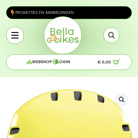
PROMOTIES EN AANBIEDINGEN
Search
for:
WEBSHOP
LOGIN
€
0,00