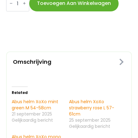
helm
Toevoegen Aan Winkelwagen
XoXo
cool
grey
L
57-
61cm
aantal
Omschrijving
Related
Abus helm XoXo mint
Abus helm XoXo
green M 54-58cm
strawberry rose L 57-
21 september 2025
61cm
Gelijkaardig bericht
25 september 2025
Gelijkaardig bericht
Abus helm XoXo mono