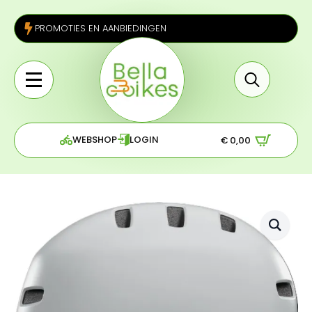
PROMOTIES EN AANBIEDINGEN
Search
for:
WEBSHOP
LOGIN
€
0,00