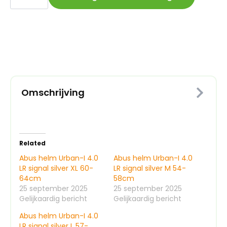
Urban-
I
4.0
LR
signal
silver
S
51-
55cm
aantal
Omschrijving
Related
Abus helm Urban-I 4.0
Abus helm Urban-I 4.0
LR signal silver XL 60-
LR signal silver M 54-
64cm
58cm
25 september 2025
25 september 2025
Gelijkaardig bericht
Gelijkaardig bericht
Abus helm Urban-I 4.0
LR signal silver L 57-