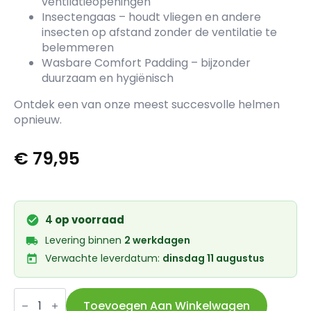
ventilatieopeningen
Insectengaas – houdt vliegen en andere
insecten op afstand zonder de ventilatie te
belemmeren
Wasbare Comfort Padding – bijzonder
duurzaam en hygiënisch
Ontdek een van onze meest succesvolle helmen
opnieuw.
€
79,95
4
op voorraad
Levering binnen
2 werkdagen
Verwachte leverdatum:
dinsdag 11 augustus
Abus
helm
Toevoegen Aan Winkelwagen