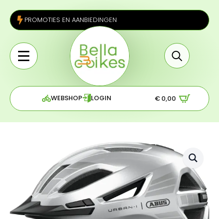
PROMOTIES EN AANBIEDINGEN
Search
for:
WEBSHOP
LOGIN
€
0,00