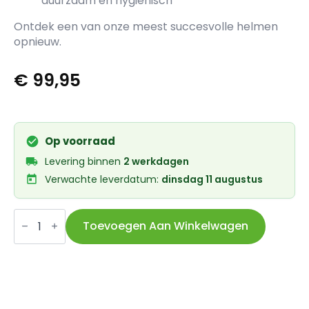
duurzaam en hygiënisch
Ontdek een van onze meest succesvolle helmen
opnieuw.
€
99,95
Op voorraad
Levering binnen
2 werkdagen
Verwachte leverdatum:
dinsdag 11 augustus
Abus
helm
Toevoegen Aan Winkelwagen
Urban-
I
4.0
graphite
silver
S
51-